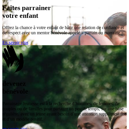
Faites parrainer
votre enfant
Offrez la chance à votre enfant de bâtir une relation de confiance et
de respect avec un mentor bénévole appelé « parrain ou marraine ».
En savoir plus
devenez
bénévole
Parrainage Jeunesse est à la recherche d’hommes, de femmes, de
couples ou de familles pour partager un peu de temps, sur une base
régulière, avec un jeune ayant besoin d’une attention supplémentaire
et d’un modèle positif.
en savoir plus