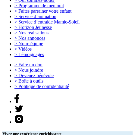
>
Qui sommes-nous?
>
Programme de mentorat
>
Faites parrainer votre enfant
>
Service d’animation
>
Service d’entraide Mamie-Soleil
>
Horizon Jeunesse
>
Nos réalisations
>
Nos annonces
>
Notre équipe
>
Vidéos
>
Témoignages
>
Faire un don
>
Nous joindre
>
Devenez bénévole
>
Boîte à outils
>
Politique de confidentialité
Vivez une expérience enrichissante